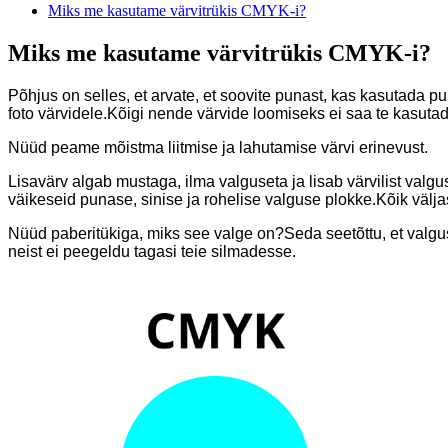
Miks me kasutame värvitrükis CMYK-i?
Miks me kasutame värvitrükis CMYK-i?
Põhjus on selles, et arvate, et soovite punast, kas kasutada pun
foto värvidele.Kõigi nende värvide loomiseks ei saa te kasut
Nüüd peame mõistma liitmise ja lahutamise värvi erinevust.
Lisavärv algab mustaga, ilma valguseta ja lisab värvilist valgu
väikeseid punase, sinise ja rohelise valguse plokke.Kõik välj
Nüüd paberitükiga, miks see valge on?Seda seetõttu, et valgu
neist ei peegeldu tagasi teie silmadesse.