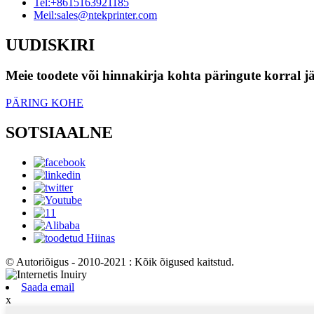
Tel:
+8615163921185
Meil:
sales@ntekprinter.com
UUDISKIRI
Meie toodete või hinnakirja kohta päringute korral jä
PÄRING KOHE
SOTSIAALNE
© Autoriõigus - 2010-2021 : Kõik õigused kaitstud.
Saada email
x