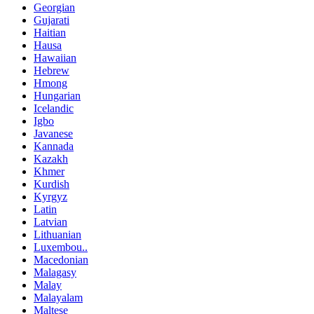
Georgian
Gujarati
Haitian
Hausa
Hawaiian
Hebrew
Hmong
Hungarian
Icelandic
Igbo
Javanese
Kannada
Kazakh
Khmer
Kurdish
Kyrgyz
Latin
Latvian
Lithuanian
Luxembou..
Macedonian
Malagasy
Malay
Malayalam
Maltese