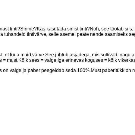
ast tinti?Sinine?Kas kasutada sinist tinti?Noh, see töötab siis, 
ada tuhandeid tintivärve, selle asemel peate nende saamiseks s
st, et luua muid värve.See juhtub asjadega, mis süttivad, nagu ar
as = must.Kõik sees = valge.Iga erinevas koguses = kõik vikerka
s on valge ja paber peegeldab seda 100%.Must paberitükk on mus