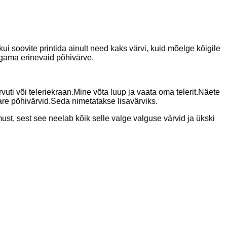
kui soovite printida ainult need kaks värvi, kuid mõelge kõigile
egama erinevaid põhivärve.
vuti või teleriekraan.Mine võta luup ja vaata oma telerit.Näete
are põhivärvid.Seda nimetatakse lisavärviks.
t, sest see neelab kõik selle valge valguse värvid ja ükski