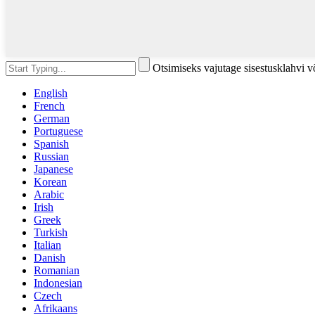
Otsimiseks vajutage sisestusklahvi 
English
French
German
Portuguese
Spanish
Russian
Japanese
Korean
Arabic
Irish
Greek
Turkish
Italian
Danish
Romanian
Indonesian
Czech
Afrikaans