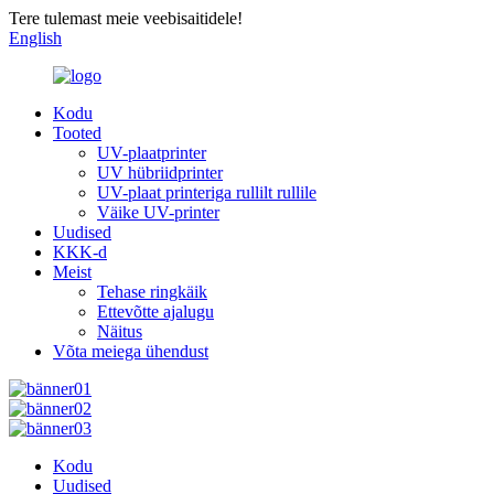
Tere tulemast meie veebisaitidele!
English
Kodu
Tooted
UV-plaatprinter
UV hübriidprinter
UV-plaat printeriga rullilt rullile
Väike UV-printer
Uudised
KKK-d
Meist
Tehase ringkäik
Ettevõtte ajalugu
Näitus
Võta meiega ühendust
Kodu
Uudised