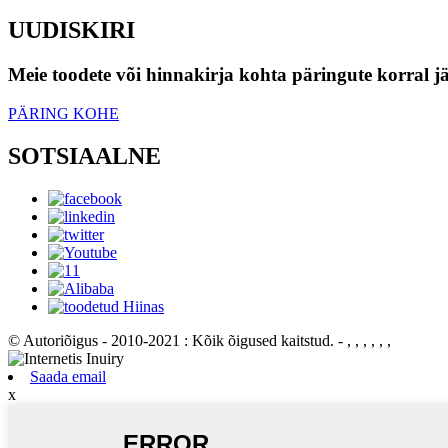
UUDISKIRI
Meie toodete või hinnakirja kohta päringute korral jä
PÄRING KOHE
SOTSIAALNE
© Autoriõigus - 2010-2021 : Kõik õigused kaitstud.
- , , , , , ,
Saada email
x