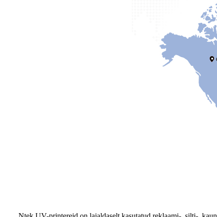
Ntek UV-printereid on laialdaselt kasutatud reklaami-, silti-, ka