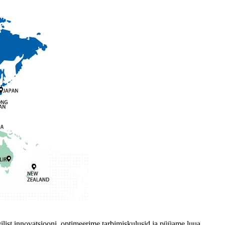
gilist innovatsiooni, optimeerime tarbimiskulusid ja püüame luua