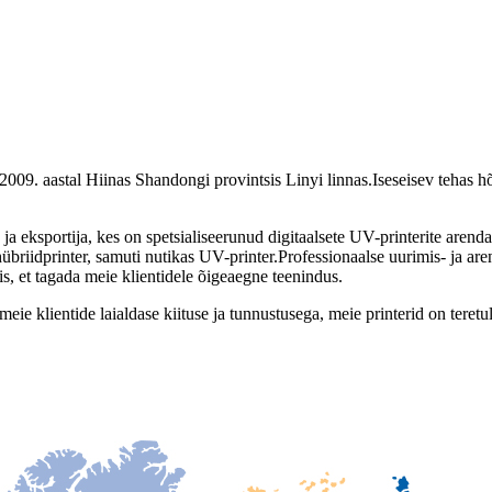
009. aastal Hiinas Shandongi provintsis Linyi linnas.Iseseisev tehas h
a eksportija, kes on spetsialiseerunud digitaalsete UV-printerite arenda
übriidprinter, samuti nutikas UV-printer.Professionaalse uurimis- ja ar
, et tagada meie klientidele õigeaegne teenindus.
 meie klientide laialdase kiituse ja tunnustusega, meie printerid on teret