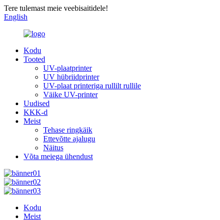
Tere tulemast meie veebisaitidele!
English
Kodu
Tooted
UV-plaatprinter
UV hübriidprinter
UV-plaat printeriga rullilt rullile
Väike UV-printer
Uudised
KKK-d
Meist
Tehase ringkäik
Ettevõtte ajalugu
Näitus
Võta meiega ühendust
Kodu
Meist