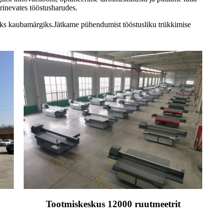
rinevates tööstusharudes.
maks kaubamärgiks.Jätkame pühendumist tööstusliku trükkimise
Tootmiskeskus 12000 ruutmeetrit