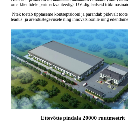
oma klientidele parima kvaliteediga UV-digitaalseid trükimasinaid
Ntek toetab tipptaseme kontseptsiooni ja parandab pidevalt too
teadus- ja arendustegevusele ning innovatsioonile ning edendame 
Ettevõtte pindala 20000 ruutmeetrit