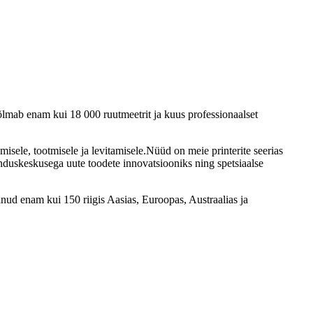
õlmab enam kui 18 000 ruutmeetrit ja kuus professionaalset
misele, tootmisele ja levitamisele.Nüüd on meie printerite seerias
enduskeskusega uute toodete innovatsiooniks ning spetsiaalse
ulnud enam kui 150 riigis Aasias, Euroopas, Austraalias ja