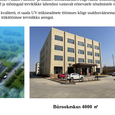
 ja mõningaid terviklikke lahendusi vastavalt erinevatele nõudmistele e
te kvaliteeti, et saada UV-trükiseadmete tööstuses kõige usaldusväärse
trükitööstuse tervislikku arengut.
Bürookeskus 4000 ㎡