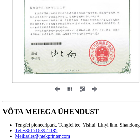
VÕTA MEIEGA ÜHENDUST
Tengfei pioneeripark, Tengfei tee, Yishui, Linyi linn, Shandong
Tel:
+8615163921185
Meil:
sales@ntekprinter.com