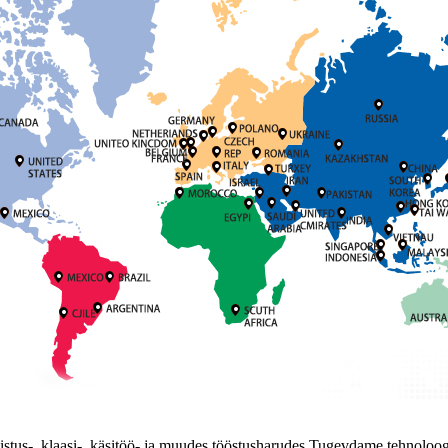
unistus-, klaasi-, käsitöö- ja muudes tööstusharudes.Tugevdame tehnoloo