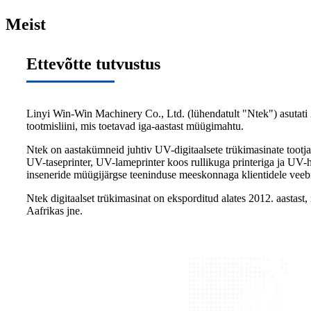
Meist
Ettevõtte tutvustus
Linyi Win-Win Machinery Co., Ltd. (lühendatult "Ntek") asutati 2
tootmisliini, mis toetavad iga-aastast müügimahtu.
Ntek on aastakümneid juhtiv UV-digitaalsete trükimasinate tootja j
UV-taseprinter, UV-lameprinter koos rullikuga printeriga ja UV-h
inseneride müügijärgse teeninduse meeskonnaga klientidele veebis
Ntek digitaalset trükimasinat on eksporditud alates 2012. aastast,
Aafrikas jne.