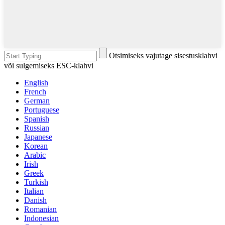
Otsimiseks vajutage sisestusklahvi
või sulgemiseks ESC-klahvi
English
French
German
Portuguese
Spanish
Russian
Japanese
Korean
Arabic
Irish
Greek
Turkish
Italian
Danish
Romanian
Indonesian