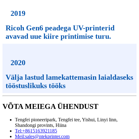
2019
Ricoh Gen6 peadega UV-printerid
avavad uue kiire printimise turu.
2020
Välja lastud lamekattemasin laialdaseks
tööstuslikuks tööks
VÕTA MEIEGA ÜHENDUST
Tengfei pioneeripark, Tengfei tee, Yishui, Linyi linn,
Shandongi provints, Hiina
Tel:
+8615163921185
Meil:
sales@ntekprinter.com