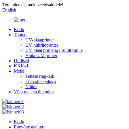
Tere tulemast meie veebisaitidele!
English
Kodu
Tooted
UV-plaatprinter
UV hübriidprinter
UV-plaat printeriga rullilt rullile
Väike UV-printer
Uudised
KKK-d
Meist
Tehase ringkäik
Ettevõtte ajalugu
Näitus
Võta meiega ühendust
Kodu
Ettevõtte ajalugu