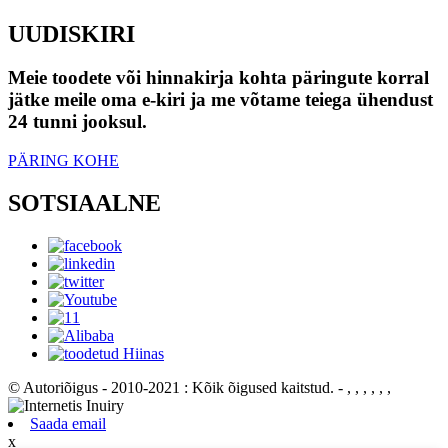
UUDISKIRI
Meie toodete või hinnakirja kohta päringute korral
jätke meile oma e-kiri ja me võtame teiega ühendust
24 tunni jooksul.
PÄRING KOHE
SOTSIAALNE
© Autoriõigus - 2010-2021 : Kõik õigused kaitstud.
- , , , , , ,
Saada email
x