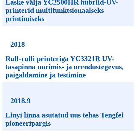
Laske välja YC2500HR hübriid-UV-
printerid multifunktsionaalseks
printimiseks
2018
Rull-rulli printeriga YC3321R UV-
tasapinna uurimis- ja arendustegevus,
paigaldamine ja testimine
2018.9
Linyi linna asutatud uus tehas Tengfei
pioneeripargis