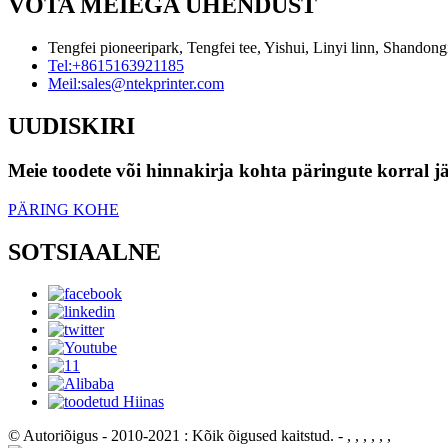
VÕTA MEIEGA ÜHENDUST
Tengfei pioneeripark, Tengfei tee, Yishui, Linyi linn, Shandong
Tel:
+8615163921185
Meil:
sales@ntekprinter.com
UUDISKIRI
Meie toodete või hinnakirja kohta päringute korral jä
PÄRING KOHE
SOTSIAALNE
© Autoriõigus - 2010-2021 : Kõik õigused kaitstud.
- , , , , , ,