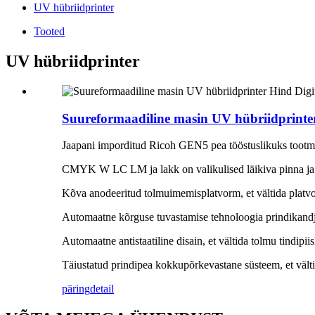
UV hübriidprinter
Tooted
UV hübriidprinter
Suureformaadiline masin UV hübriidprinter
Jaapani imporditud Ricoh GEN5 pea tööstuslikuks tootm
CMYK W LC LM ja lakk on valikulised läikiva pinna ja kv
Kõva anodeeritud tolmuimemisplatvorm, et vältida platvor
Automaatne kõrguse tuvastamise tehnoloogia prindikandj
Automaatne antistaatiline disain, et vältida tolmu tindipi
Täiustatud prindipea kokkupõrkevastane süsteem, et välti
päring
detail