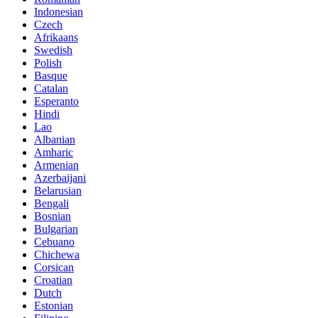
Indonesian
Czech
Afrikaans
Swedish
Polish
Basque
Catalan
Esperanto
Hindi
Lao
Albanian
Amharic
Armenian
Azerbaijani
Belarusian
Bengali
Bosnian
Bulgarian
Cebuano
Chichewa
Corsican
Croatian
Dutch
Estonian