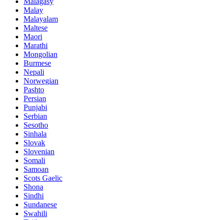
Malagasy
Malay
Malayalam
Maltese
Maori
Marathi
Mongolian
Burmese
Nepali
Norwegian
Pashto
Persian
Punjabi
Serbian
Sesotho
Sinhala
Slovak
Slovenian
Somali
Samoan
Scots Gaelic
Shona
Sindhi
Sundanese
Swahili