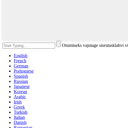
Otsimiseks vajutage sisestusklahvi 
English
French
German
Portuguese
Spanish
Russian
Japanese
Korean
Arabic
Irish
Greek
Turkish
Italian
Danish
Romanian