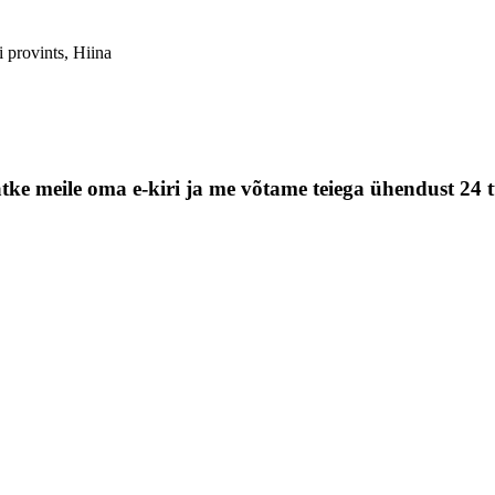
i provints, Hiina
tke meile oma e-kiri ja me võtame teiega ühendust 24 t