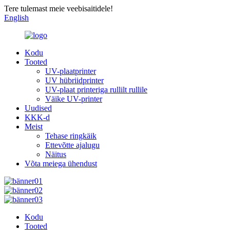
Tere tulemast meie veebisaitidele!
English
Kodu
Tooted
UV-plaatprinter
UV hübriidprinter
UV-plaat printeriga rullilt rullile
Väike UV-printer
Uudised
KKK-d
Meist
Tehase ringkäik
Ettevõtte ajalugu
Näitus
Võta meiega ühendust
Kodu
Tooted