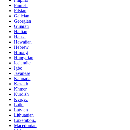
Filipino
Finnish
Frisian
Galician
Georgian
Gujarati
Haitian
Hausa
Hawaiian
Hebrew
Hmong
Hungarian
Icelandic
Igbo
Javanese
Kannada
Kazakh
Khmer
Kurdish
Kyrgyz
Latin
Latvian
Lithuanian
Luxembou..
Macedonian