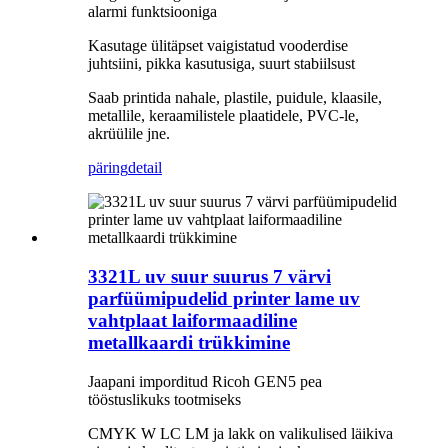
alarmi funktsiooniga
Kasutage ülitäpset vaigistatud vooderdise
juhtsiini, pikka kasutusiga, suurt stabiilsust
Saab printida nahale, plastile, puidule, klaasile,
metallile, keraamilistele plaatidele, PVC-le,
akrüülile jne.
päring
detail
3321L uv suur suurus 7 värvi
parfüümipudelid printer lame uv
vahtplaat laiformaadiline
metallkaardi trükkimine
Jaapani imporditud Ricoh GEN5 pea
tööstuslikuks tootmiseks
CMYK W LC LM ja lakk on valikulised läikiva