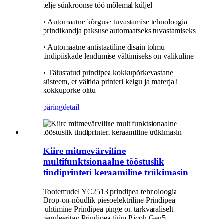
telje sünkroonse töö mõlemal küljel
• Automaatne kõrguse tuvastamise tehnoloogia
prindikandja paksuse automaatseks tuvastamiseks
• Automaatne antistaatiline disain tolmu
tindipiiskade lendumise vältimiseks on valikuline
• Täiustatud prindipea kokkupõrkevastane
süsteem, et vältida printeri kelgu ja materjali
kokkupõrke ohtu
päring
detail
Kiire mitmevärviline
multifunktsionaalne tööstuslik
tindiprinteri keraamiline trükimasin
Tootemudel YC2513 prindipea tehnoloogia
Drop-on-nõudlik piesoelektriline Prindipea
juhtimine Prindipea pinge on tarkvaraliselt
reguleeritav Prindipea tüüp Ricoh Gen5