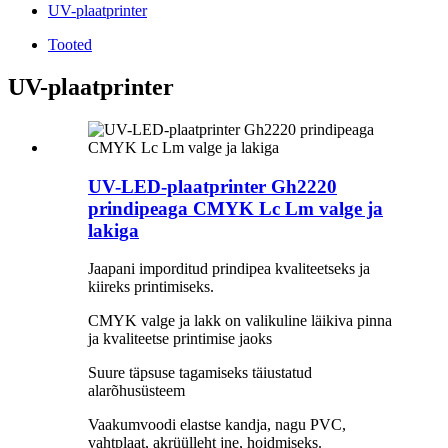
UV-plaatprinter
Tooted
UV-plaatprinter
UV-LED-plaatprinter Gh2220
prindipeaga CMYK Lc Lm valge ja
lakiga
Jaapani imporditud prindipea kvaliteetseks ja
kiireks printimiseks.
CMYK valge ja lakk on valikuline läikiva pinna
ja kvaliteetse printimise jaoks
Suure täpsuse tagamiseks täiustatud
alarõhusüsteem
Vaakumvoodi elastse kandja, nagu PVC,
vahtplaat, akrüülleht jne, hoidmiseks.