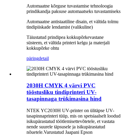
Automaatne kõrguse tuvastamise tehnoloogia
prindikandja paksuse automaatseks tuvastamiseks
Automaatne antistaatiline disain, et vältida tolmu
tindipiiskade lendamist (valikuline)
Täiustatud prindipea kokkupõrkevastane
süsteem, et vältida printeri kelgu ja materjali
kokkupõrke ohtu
päring
detail
2030H CMYK 4 värvi PVC
tööstusliku tindiprinteri UV-
tasapinnaga trükimasina hind
NTEK YC2030H UV-printer on ülitäpse UV-
tasapinnaprinteri tüüp, mis on spetsiaalselt loodud
isikupärastatud töötlemisettevõtetele, et vastata
nende suurele täpsusele ja isikupärastatud
nõuetele.Varustatud Jaapani Epson