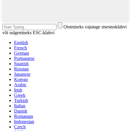
Otsimiseks vajutage sisestusklahvi
või sulgemiseks ESC-klahvi
English
French
German
Portuguese
Spanish
Russian
Japanese
Korean
Arabic
Irish
Greek
Turkish
Italian
Danish
Romanian
Indonesian
Czech