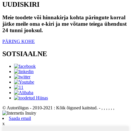
UUDISKIRI
Meie toodete või hinnakirja kohta päringute korral
jätke meile oma e-kiri ja me võtame teiega ühendust
24 tunni jooksul.
PÄRING KOHE
SOTSIAALNE
© Autoriõigus - 2010-2021 : Kõik õigused kaitstud.
- , , , , , ,
Saada email
x