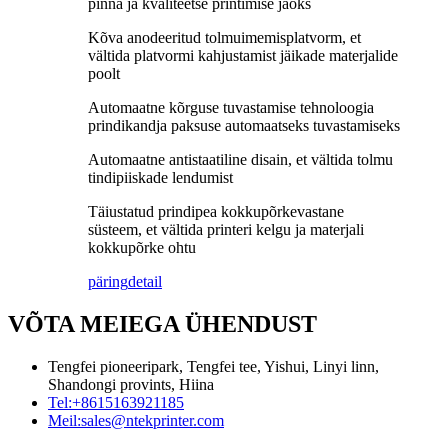
pinna ja kvaliteetse printimise jaoks
Kõva anodeeritud tolmuimemisplatvorm, et
vältida platvormi kahjustamist jäikade materjalide
poolt
Automaatne kõrguse tuvastamise tehnoloogia
prindikandja paksuse automaatseks tuvastamiseks
Automaatne antistaatiline disain, et vältida tolmu
tindipiiskade lendumist
Täiustatud prindipea kokkupõrkevastane
süsteem, et vältida printeri kelgu ja materjali
kokkupõrke ohtu
päring
detail
VÕTA MEIEGA ÜHENDUST
Tengfei pioneeripark, Tengfei tee, Yishui, Linyi linn,
Shandongi provints, Hiina
Tel:
+8615163921185
Meil:
sales@ntekprinter.com