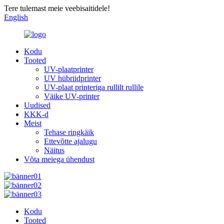
Tere tulemast meie veebisaitidele!
English
Kodu
Tooted
UV-plaatprinter
UV hübriidprinter
UV-plaat printeriga rullilt rullile
Väike UV-printer
Uudised
KKK-d
Meist
Tehase ringkäik
Ettevõtte ajalugu
Näitus
Võta meiega ühendust
Kodu
Tooted