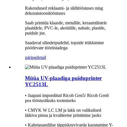
Rakendused reklaami- ja silditööstuses ning
dekoratsioonitööstuses
Saab printida klaasile, metallile, keraamilistele
plaatidele, PVC-le, akrüülile, nahale, plastile,
puidule jne.
Saadaval silinderpudelid, topside trükkimine
pöörlevate tööriistadega
päring
detail
Müüa UV-plaadiga puiduprinter
YC2513L
• Jaapani imporditud Ricoh Gen5/ Ricoh Gen6
pea tööstuslikuks tootmiseks
• CMYK W LC LM ja lakk on valikulised
läikiva pinna ja kvaliteetse printimise jaoks
• Kahetasandilise täppiskruvivarda kasutamine Y-