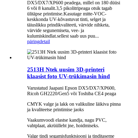
DX5/DX7/XP600 peadega, millel on 180 düüsi
6 või 8 kanalit.3,5 pikolitripeaga otsik tagab
ülitäpse printimise.Kasutage mitte-VOC-
keskkonda UV-kõvastuvat tinti, selget ja
täiuslikku prindikvaliteeti, värvide nihketa,
värvide segunemiseta, vee- ja
kulumiskindlat.sellest saab uus puu...
päring
detail
2513H Ntek uusim 3D-printeri
klaasist foto UV-trükimasin hind
Varustatud Jaapani Epson DX5/DX7/XP600,
Ricoh GH2220/Gen5 või Toshiba CE4 peaga
CMYK valge ja lakk on valikuline läikiva pinna
ja kvaliteetse printimise jaoks
Vaakumvoodi elastse kandja, nagu PVC,
vahtplaat, akrüülleht jne, hoidmiseks.
Valge tindi segamisfunktsiooni ja tinditaseme