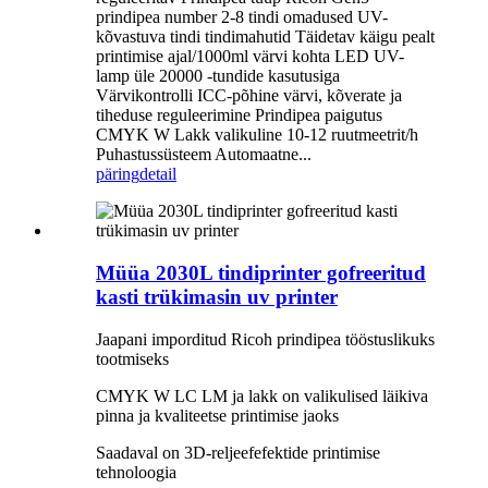
prindipea number 2-8 tindi omadused UV-
kõvastuva tindi tindimahutid Täidetav käigu pealt
printimise ajal/1000ml värvi kohta LED UV-
lamp üle 20000 -tundide kasutusiga
Värvikontrolli ICC-põhine värvi, kõverate ja
tiheduse reguleerimine Prindipea paigutus
CMYK W Lakk valikuline 10-12 ruutmeetrit/h
Puhastussüsteem Automaatne...
päring
detail
Müüa 2030L tindiprinter gofreeritud
kasti trükimasin uv printer
Jaapani imporditud Ricoh prindipea tööstuslikuks
tootmiseks
CMYK W LC LM ja lakk on valikulised läikiva
pinna ja kvaliteetse printimise jaoks
Saadaval on 3D-reljeefefektide printimise
tehnoloogia