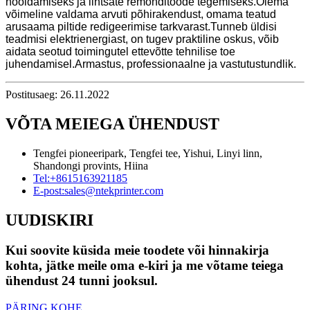
hooldamiseks ja lihtsate remonditööde tegemiseks.Olema
võimeline valdama arvuti põhirakendust, omama teatud
arusaama piltide redigeerimise tarkvarast.Tunneb üldisi
teadmisi elektrienergiast, on tugev praktiline oskus, võib
aidata seotud toimingutel ettevõtte tehnilise toe
juhendamisel.Armastus, professionaalne ja vastutustundlik.
Postitusaeg: 26.11.2022
VÕTA MEIEGA ÜHENDUST
Tengfei pioneeripark, Tengfei tee, Yishui, Linyi linn,
Shandongi provints, Hiina
Tel:
+8615163921185
E-post:
sales@ntekprinter.com
UUDISKIRI
Kui soovite küsida meie toodete või hinnakirja
kohta, jätke meile oma e-kiri ja me võtame teiega
ühendust 24 tunni jooksul.
PÄRING KOHE