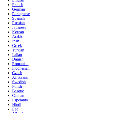
English
French
German
Portuguese
Spanish
Russian
Japanese
Korean
Arabic
Irish
Greek
Turkish
Italian
Danish
Romanian
Indonesian
Czech
Afrikaans
Swedish
Polish
Basque
Catalan
Esperanto
Hindi
Lao