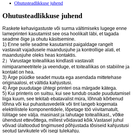
Ohutusteadlikkuse juhend
Ohutusteadlikkuse juhend
Raskete kehavigastuste või surma vältimiseks lugege enne
lameprinteri kasutamist see osa hoolikalt läbi, et tagada
seadme õige ja ohutu käsitsemine.
1) Enne selle seadme kasutamist paigaldage rangelt
vastavalt vajadusele maandusjuhe ja kontrollige alati, et
maandusjuhe oleks heas kontaktis.
2）Varustage toiteallikas kindlasti vastavalt
nimiparameetritele ja veenduge, et toiteallikas on stabiilne ja
kontakt on hea.
3) Ärge püüdke seadet muuta ega asendada mittetehase
originaalosi, et vältida kahjustusi.
4) Ärge puudutage ühtegi printeri osa märgade kätega.
5) Kui printeris on suitsu, kui see tundub osade puudutamisel
liiga kuum, see tekitab ebatavalist müra, lõhnab kõrbenud
lõhna või kui puhastusvedelik või tint langeb kogemata
elektrilistele komponentidele, lõpetage töö viivitamatult,
lülitage see välja. masinast ja lahutage toiteallikast., võtke
ühendust ettevõttega, millest võidavad kõik.Vastasel juhul
võivad ülaltoodud tingimused põhjustada tõsiseid kahjustusi
seotud tarvikutele või isegi tulekahju.