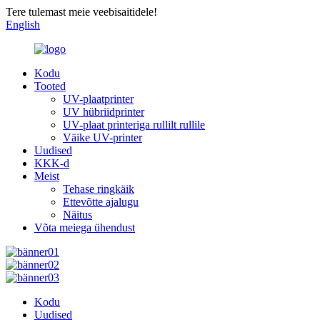
Tere tulemast meie veebisaitidele!
English
Kodu
Tooted
UV-plaatprinter
UV hübriidprinter
UV-plaat printeriga rullilt rullile
Väike UV-printer
Uudised
KKK-d
Meist
Tehase ringkäik
Ettevõtte ajalugu
Näitus
Võta meiega ühendust
Kodu
Uudised