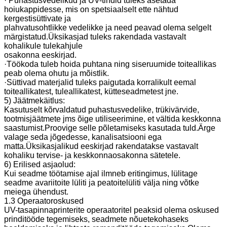
· Puhastusvedelikud ja UV-tindid tuleks asetada
hoiukappidesse, mis on spetsiaalselt ette nähtud
kergestisüttivate ja
plahvatusohtlikke vedelikke ja need peavad olema selgelt
märgistatud.Üksikasjad tuleks rakendada vastavalt
kohalikule tulekahjule
osakonna eeskirjad.
·Töökoda tuleb hoida puhtana ning siseruumide toiteallikas
peab olema ohutu ja mõistlik.
·Süttivad materjalid tuleks paigutada korralikult eemal
toiteallikatest, tuleallikatest, kütteseadmetest jne.
5) Jäätmekäitlus:
Kasutuselt kõrvaldatud puhastusvedelike, trükivärvide,
tootmisjäätmete jms õige utiliseerimine, et vältida keskkonna
saastumist.Proovige selle põletamiseks kasutada tuld.Ärge
valage seda jõgedesse, kanalisatsiooni ega
matta.Üksikasjalikud eeskirjad rakendatakse vastavalt
kohaliku tervise- ja keskkonnaosakonna sätetele.
6) Erilised asjaolud:
Kui seadme töötamise ajal ilmneb eritingimus, lülitage
seadme avariitoite lüliti ja peatoitelüliti välja ning võtke
meiega ühendust.
1.3 Operaatoroskused
UV-tasapinnaprinterite operaatoritel peaksid olema oskused
prinditööde tegemiseks, seadmete nõuetekohaseks