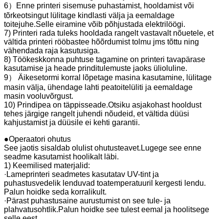
6）Enne printeri sisemuse puhastamist, hooldamist või
tõrkeotsingut lülitage kindlasti välja ja eemaldage
toitejuhe.Selle eiramine võib põhjustada elektrilöögi.
7) Printeri rada tuleks hooldada rangelt vastavalt nõuetele, et
vältida printeri rööbastee hõõrdumist tolmu jms tõttu ning
vähendada raja kasutusiga.
8) Töökeskkonna puhtuse tagamine on printeri tavapärase
kasutamise ja heade prinditulemuste jaoks ülioluline.
9） Äikesetormi korral lõpetage masina kasutamine, lülitage
masin välja, ühendage lahti peatoitelüliti ja eemaldage
masin vooluvõrgust.
10) Prindipea on täppisseade.Otsiku asjakohast hooldust
tehes järgige rangelt juhendi nõudeid, et vältida düüsi
kahjustamist ja düüsile ei kehti garantii.
●Operaatori ohutus
See jaotis sisaldab olulist ohutusteavet.Lugege see enne
seadme kasutamist hoolikalt läbi.
1) Keemilised materjalid:
·Lameprinteri seadmetes kasutatav UV-tint ja
puhastusvedelik lenduvad toatemperatuuril kergesti lendu.
Palun hoidke seda korralikult.
·Pärast puhastusaine aurustumist on see tule- ja
plahvatusohtlik.Palun hoidke see tulest eemal ja hoolitsege
selle eest.