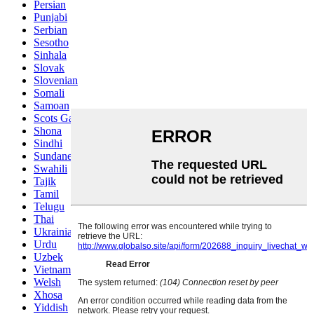
Persian
Punjabi
Serbian
Sesotho
Sinhala
Slovak
Slovenian
Somali
Samoan
Scots Gaelic
Shona
Sindhi
Sundanese
Swahili
Tajik
Tamil
Telugu
Thai
Ukrainian
Urdu
Uzbek
Vietnamese
Welsh
Xhosa
Yiddish