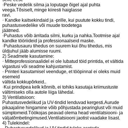
·Peske vedelik silma ja loputage õigel ajal puhta
veega.Tõsiselt, minge kiiresti haiglasse
ravi.
· Kandke kaitsekindaid ja -prille, kui puutute kokku tindi,
puhastusvedelike või muude toodetega
jäätmed.
·Puhastus võib ärritada silmi, kurku ja nahka.Tootmise ajal
kandke tööriideid ja professionaalseid maske.
·Puhastusauru tihedus on suurem kui õhu tihedus, mis
üldjuhul jääb alumisse ruumi.
2) Seadmete kasutamine:
· Mitteprofessionaalidel ei ole lubatud töid printida, et vältida
vigastusi või seadme kahjustamist.
· Printeri kasutamisel veenduge, et tööpinnal ei oleks muid
esemeid
vältida kokkupõrkeid..
·Kui prindipea kelk kõnnib, ei tohiks kasutaja kriimustuste
vältimiseks olla autole liiga lähedal.
3) Ventilatsioon:
Puhastusvedelikud ja UV-tindid lenduvad kergesti.Aurude
pikaajaline hingamine võib põhjustada pearinglust või muid
sümptomeid.Töökojas peavad olema head ventilatsiooni- ja
väljatõmbetingimused.Ventilatsiooni jaotist vaadake lisast.
4) Tulekindel: